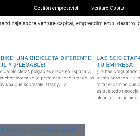
Gestión empresarial
Venture Capital
prendizaje sobre venture capital, emprendimiento, desarroll
BIKE: UNA BICICLETA DIFERENTE,
LAS SEIS ETAP
IL Y ¡PLEGABLE!
TU EMPRESA
o de bicicletas plegables crece en España y,
¿Te has preguntado 
 muchas marcas que podemos encontrar en las
o está pasando- tú 
hay una que sobresale: Ossby. La
mirar el camino que q
es que todo negocio
alcanzar su máximo p
¿Tienes un proyecto? Cuéntanoslo.