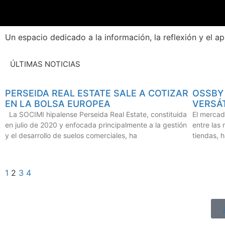
Un espacio dedicado a la información, la reflexión y el a
ÚLTIMAS NOTICIAS
PERSEIDA REAL ESTATE SALE A COTIZAR
OSSBY 
EN LA BOLSA EUROPEA
VERSÁT
La SOCIMI hipalense Perseida Real Estate, constituida
El mercad
en julio de 2020 y enfocada principalmente a la gestión
entre las
y el desarrollo de suelos comerciales, ha
tiendas, 
1
2
3
4