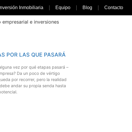
Inversión Inmobiliaria
Equipo
Blog
Contacto
o empresarial e inversiones
AS POR LAS QUE PASARÁ
alguna vez por qué etapas pasará –
empresa? Da un poco de vértigo
ueda por recorrer, pero la realidad
 debe andar su propia senda hasta
otencial.