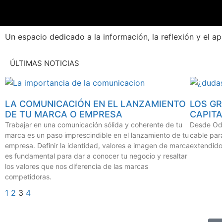
Un espacio dedicado a la información, la reflexión y el a
ÚLTIMAS NOTICIAS
LA COMUNICACIÓN EN EL LANZAMIENTO
LOS G
DE TU MARCA O EMPRESA
CAPIT
Trabajar en una comunicación sólida y coherente de tu
Desde Ode
marca es un paso imprescindible en el lanzamiento de tu
cable par
empresa. Definir la identidad, valores e imagen de marca
extendido
es fundamental para dar a conocer tu negocio y resaltar
los valores que nos diferencia de las marcas
competidoras.
1
2
3
4