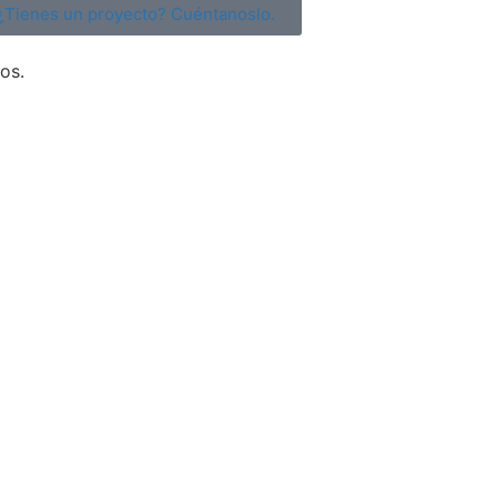
¿Tienes un proyecto? Cuéntanoslo.
os.