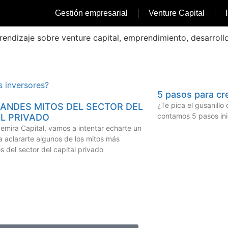
Gestión empresarial
Venture Capital
prendizaje sobre venture capital, emprendimiento, desarroll
5 pasos para cr
¿Te pica el gusanill
RANDES MITOS DEL SECTOR DEL
contamos 5 pasos ini
AL PRIVADO
mira Capital, vamos a intentar echarte un
a aclararte algunos de los mitos más
s del sector del capital privado