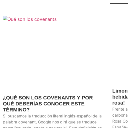
Limona
bebid
¿QUÉ SON LOS COVENANTS Y POR
rosa!
QUÉ DEBERÍAS CONOCER ESTE
Frente a
TÉRMINO?
carbona
Si buscamos la traducción literal inglés-español de la
Rosa Co
palabra covenant, Google nos dirá que se traduce
España-
como “acuerdo, pacto o convenio”. Esta definición es