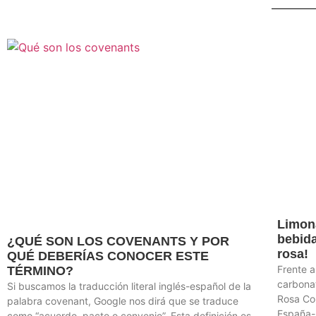
Limona
bebid
¿QUÉ SON LOS COVENANTS Y POR
rosa!
QUÉ DEBERÍAS CONOCER ESTE
Frente a
TÉRMINO?
carbona
Si buscamos la traducción literal inglés-español de la
Rosa Co
palabra covenant, Google nos dirá que se traduce
España-
como “acuerdo, pacto o convenio”. Esta definición es